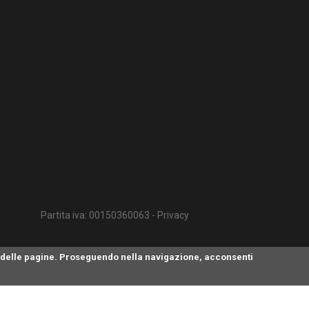
Partita iva: 00150360063 -
Privacy
te delle pagine. Proseguendo nella navigazione, acconsenti